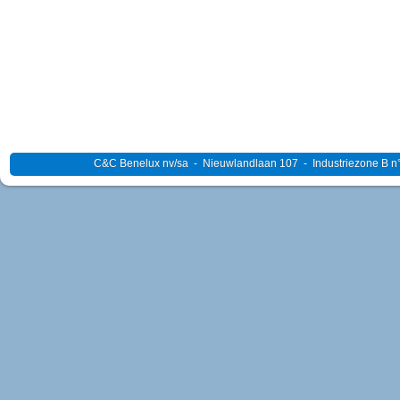
C&C Benelux nv/sa - Nieuwlandlaan 107 - Industriezone B n°4