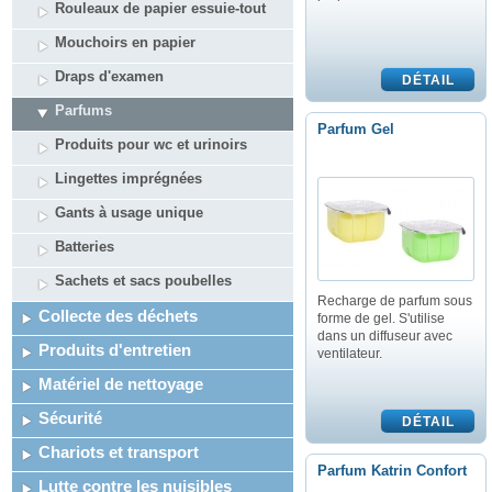
Rouleaux de papier essuie-tout
Mouchoirs en papier
Draps d'examen
Parfums
Parfum Gel
Produits pour wc et urinoirs
Lingettes imprégnées
Gants à usage unique
Batteries
Sachets et sacs poubelles
Recharge de parfum sous
Collecte des déchets
forme de gel. S'utilise
dans un diffuseur avec
Produits d'entretien
ventilateur.
Matériel de nettoyage
Sécurité
Chariots et transport
Parfum Katrin Confort
Lutte contre les nuisibles