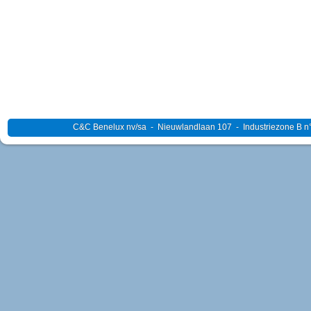
C&C Benelux nv/sa - Nieuwlandlaan 107 - Industriezone B n°4