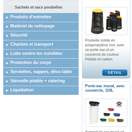
Sachets et sacs poubelles
Produits d'entretien
Matériel de nettoyage
Sécurité
Poubelle solide en
Chariots et transport
polypropylène noir, avec
un porte-sac et un
Lutte contre les nuisibles
couvercle de couleur.
Pédale en option.
Protection du corps
Serviettes, nappes, déco table
Vaisselle jetable + catering
Porte-sac mural, avec
Liquidation
couvercle, 110L