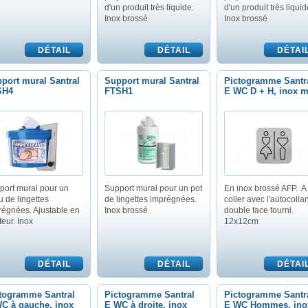
d'un produit très liquide.
d'un produit très liquid
Inox brossé
Inox brossé
port mural Santral
Support mural Santral
Pictogramme Santr
SH4
FTSH1
E WC D + H, inox m
port mural pour un
Support mural pour un pot
En inox brossé AFP. A
 de lingettes
de lingettes imprégnées.
coller avec l'autocollan
régnées. Ajustable en
Inox brossé
double face fourni.
eur. Inox
12x12cm
togramme Santral
Pictogramme Santral
Pictogramme Santr
C à gauche, inox
E WC à droite, inox
E WC Hommes, ino