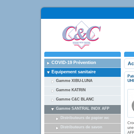
COVID-19 Prévention
Ac
Equipement sanitaire
Pat
Gamme XIBU-LUNA
UH
Gamme KATRIN
Gamme C&C BLANC
Gamme SANTRAL INOX AFP
Distributeurs de papier wc
Cro
Distributeurs de savon
une
AF