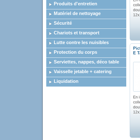
En 
Produits d'entretien
coll
doub
Matériel de nettoyage
12x
Sécurité
Chariots et transport
Lutte contre les nuisibles
Pic
Protection du corps
E T
Serviettes, nappes, déco table
Vaisselle jetable + catering
Liquidation
En 
coll
doub
12x