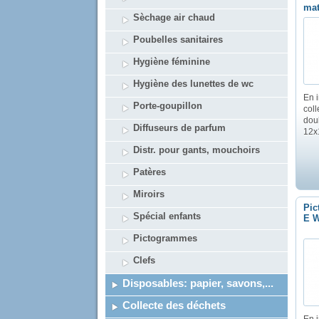
ma
Sèchage air chaud
Poubelles sanitaires
Hygiène féminine
Hygiène des lunettes de wc
En 
Porte-goupillon
coll
doub
Diffuseurs de parfum
12x
Distr. pour gants, mouchoirs
Patères
Miroirs
Pic
Spécial enfants
E W
Pictogrammes
Clefs
Disposables: papier, savons,...
Collecte des déchets