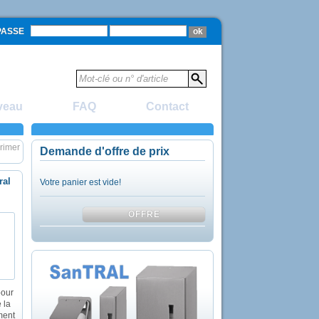
PASSE
veau
FAQ
Contact
rimer
Demande d'offre de prix
ral
Votre panier est vide!
pour
e la
ment