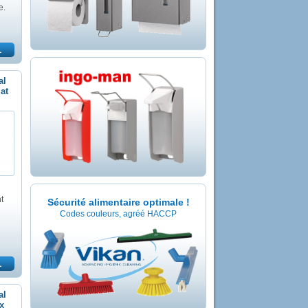
e.
al
at
t
Sécurité alimentaire optimale !
Codes couleurs, agréé HACCP
al
x