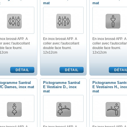
t
mat
mat
inox brossé AFP. A
En inox brossé AFP. A
En inox brossé AFP. A
er avec l'autocollant
coller avec l'autocollant
coller avec l'autocollan
le face fourni.
double face fourni.
double face fourni.
12cm
12x12cm
12x12cm
togramme Santral
Pictogramme Santral
Pictogramme Santr
C Dames, inox mat
E Vestiaire D., inox
E Vestiaires H., ino
mat
mat