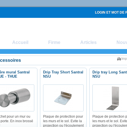
LOGIN ET MOT DE 
Accueil
Firme
Articles
Nou
Imp
cessoires
ère mural Santral
Drip Tray Short Santral
Drip tray Long Sant
UE - THUE
NSU
NSU
chet pour un mur ou
Plaque de protection pour
Plaque de protection 
 porte. En inox brossé
les murs et le sol. Evite la
les murs et le sol. Evit
P
projection ou l'écoulement
projection ou l'écoule