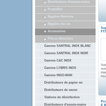
Distributeurs d'essuie-mains
Poubelles
Hygiène féminine
Hygiène des wc
Sup
Accessoires
FT
Pièces détachées
Gamme SANTRAL INOX BLANC
Gamme SANTRAL INOX NOIR
Gamme C&C INOX
Sup
Gamme LYBRIS INOX
seau
imp
Gamme INGO-MAN
haut
Distributeurs de papier wc
Distributeurs de savon
Stations de désinfection
Pic
Distributeurs d'essuie-mains
E W