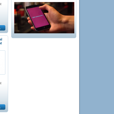
t
al
at
t