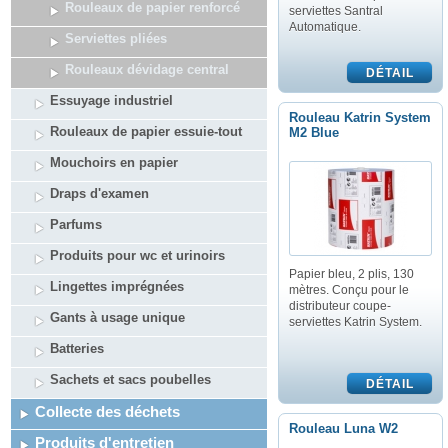
Rouleaux de papier renforcé
serviettes Santral
Automatique.
Serviettes pliées
Rouleaux dévidage central
Essuyage industriel
Rouleau Katrin System
Rouleaux de papier essuie-tout
M2 Blue
Mouchoirs en papier
Draps d'examen
Parfums
Produits pour wc et urinoirs
Papier bleu, 2 plis, 130
Lingettes imprégnées
mètres. Conçu pour le
distributeur coupe-
Gants à usage unique
serviettes Katrin System.
Batteries
Sachets et sacs poubelles
Collecte des déchets
Rouleau Luna W2
Produits d'entretien