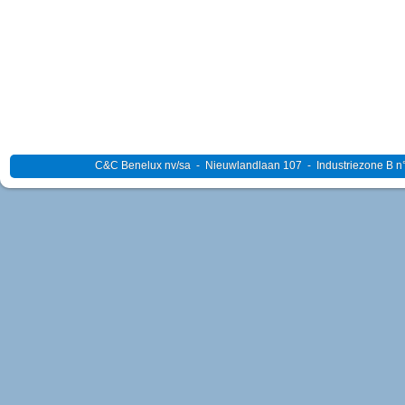
C&C Benelux nv/sa - Nieuwlandlaan 107 - Industriezone B n°4