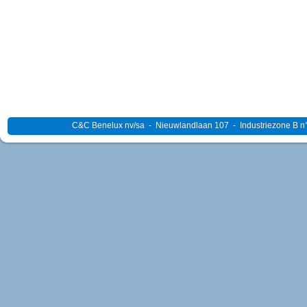
C&C Benelux nv/sa - Nieuwlandlaan 107 - Industriezone B n°4