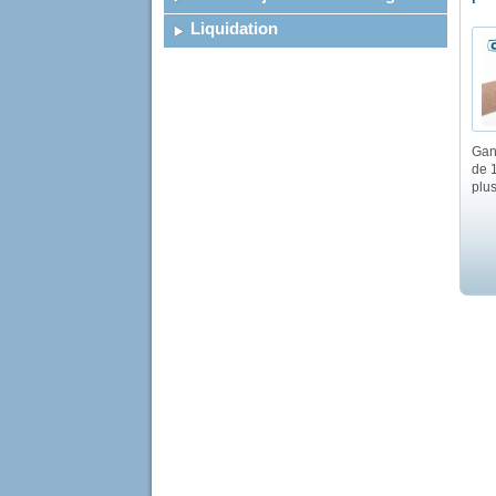
Liquidation
Gan
de 
plus