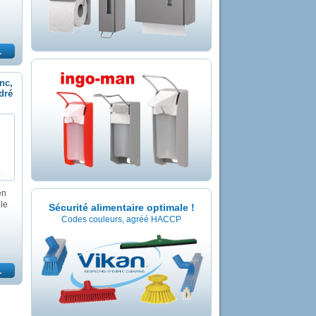
nc,
dré
en
le
Sécurité alimentaire optimale !
Codes couleurs, agréé HACCP