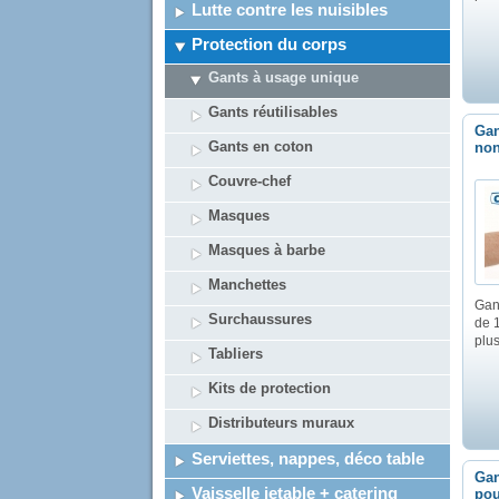
Lutte contre les nuisibles
Protection du corps
Gants à usage unique
Gants réutilisables
Gan
Gants en coton
non
Couvre-chef
Masques
Masques à barbe
Manchettes
Gan
Surchaussures
de 
plus
Tabliers
Kits de protection
Distributeurs muraux
Serviettes, nappes, déco table
Gan
Vaisselle jetable + catering
pou