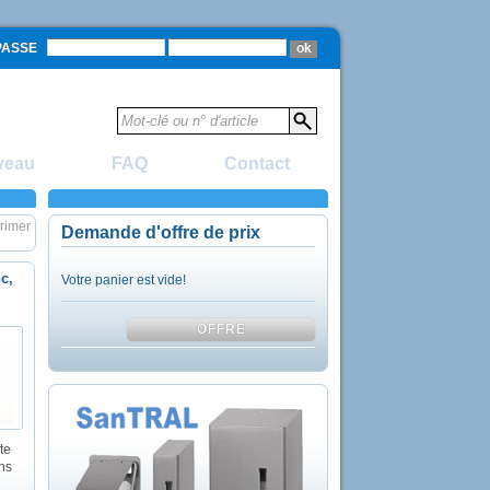
PASSE
veau
FAQ
Contact
rimer
Demande d'offre de prix
nc,
Votre panier est vide!
te
ns