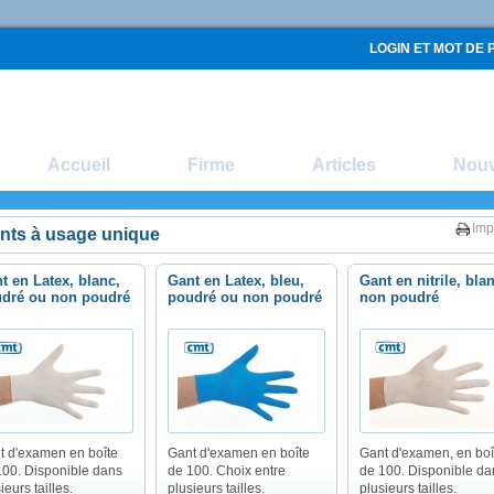
LOGIN ET MOT DE 
Accueil
Firme
Articles
Nou
Imp
nts à usage unique
t en Latex, blanc,
Gant en Latex, bleu,
Gant en nitrile, bla
dré ou non poudré
poudré ou non poudré
non poudré
t d'examen en boîte
Gant d'examen en boîte
Gant d'examen, en boî
100. Disponible dans
de 100. Choix entre
de 100. Disponible da
ieurs tailles.
plusieurs tailles.
plusieurs tailles.