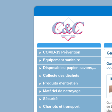
COVID-19 Prévention
Ga
Equipement sanitaire
Gan
Disposables: papier, savons,...
pou
Collecte des déchets
Produits d'entretien
Matériel de nettoyage
Sécurité
Gan
Chariots et transport
de 
plus