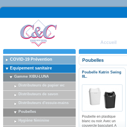
Accueil
COVID-19 Prévention
Poubelles
Equipement sanitaire
Poubelle Katrin Swing
Gamme XIBU-LUNA
8L.
Distributeurs de papier wc
Distributeurs de savon
Distributeurs d'essuie-mains
Poubelles
Poubelle en plastique
Hygiène féminine
blanc ou noir. Avec un
couvercle basculant. A