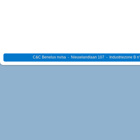
C&C Benelux nv/sa - Nieuwlandlaan 107 - Industriezone B n°4