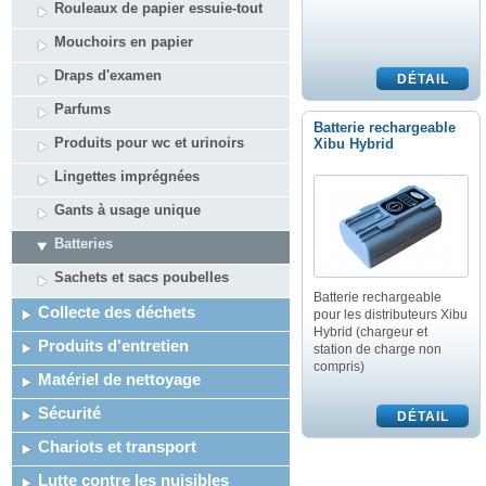
Rouleaux de papier essuie-tout
Mouchoirs en papier
Draps d'examen
Parfums
Batterie rechargeable
Produits pour wc et urinoirs
Xibu Hybrid
Lingettes imprégnées
Gants à usage unique
Batteries
Sachets et sacs poubelles
Batterie rechargeable
Collecte des déchets
pour les distributeurs Xibu
Hybrid (chargeur et
Produits d'entretien
station de charge non
compris)
Matériel de nettoyage
Sécurité
Chariots et transport
Lutte contre les nuisibles