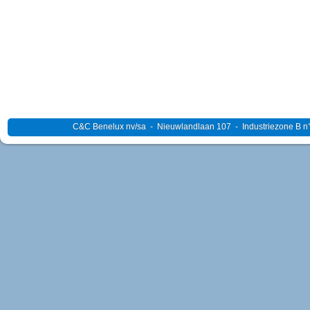
C&C Benelux nv/sa - Nieuwlandlaan 107 - Industriezone B n°4